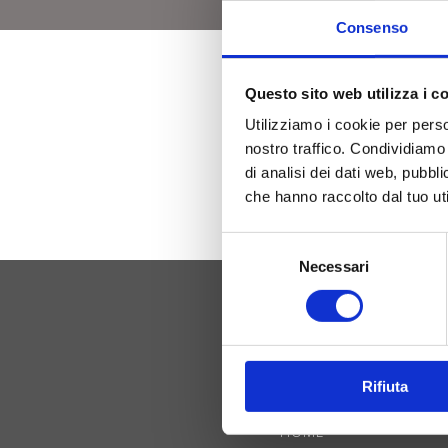
Consenso
Questo sito web utilizza i c
Utilizziamo i cookie per perso
nostro traffico. Condividiamo 
di analisi dei dati web, pubbl
che hanno raccolto dal tuo uti
Selezione
Necessari
del
consenso
LINK UTILI
Rifiuta
HOME